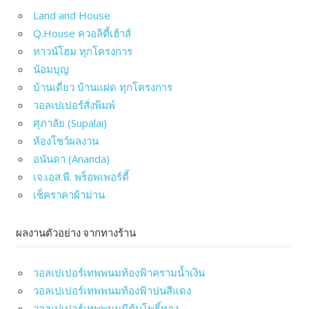
Land and House
Q.House ควอลิตี้เฮ้าส์
ทาวน์โฮม ทุกโครงการ
น้อมบุญ
บ้านเดี่ยว บ้านแฝด ทุกโครงการ
วอลเปเปอร์สั่งพิมพ์
ศุภาลัย (Supalai)
ห้องโชว์ผลงาน
อนันดา (Ananda)
เจ.เอส.พี. พร็อพเพอร์ตี้
เช็คราคาผ้าม่าน
ผลงานตัวอย่าง จากทางร้าน
วอลเปเปอร์เทพพนมท้องฟ้าครามน้ำเงิน
วอลเปเปอร์เทพพนมท้องฟ้าปนสีแดง
วอลเปเปอร์เทพพนมมีต้นโพธิ์ทอง