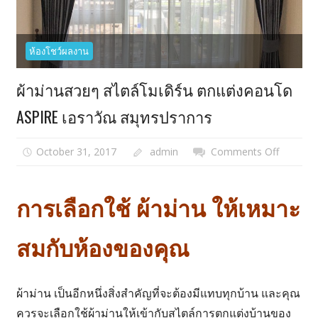
ห้องโชว์ผลงาน
ผ้าม่านสวยๆ สไตล์โมเดิร์น ตกแต่งคอนโด
ASPIRE เอราวัณ สมุทรปราการ
October 31, 2017
admin
Comments Off
on
ผ้า
ม่าน
การเลือกใช้ ผ้าม่าน ให้เหมาะ
สวยๆ
สไตล์
โม
สมกับห้องของคุณ
เดิร์น
ตกแต่ง
คอน
ผ้าม่าน เป็นอีกหนึ่งสิ่งสำคัญที่จะต้องมีแทบทุกบ้าน และคุณ
โด
ควรจะเลือกใช้ผ้าม่านให้เข้ากับสไตล์การตกแต่งบ้านของ