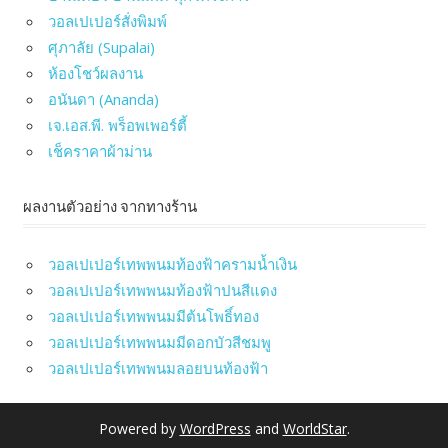
วอลเปเปอร์สั่งพิมพ์
ศุภาลัย (Supalai)
ห้องโชว์ผลงาน
อนันดา (Ananda)
เจ.เอส.พี. พร็อพเพอร์ตี้
เช็คราคาผ้าม่าน
ผลงานตัวอย่าง จากทางร้าน
วอลเปเปอร์เทพพนมท้องฟ้าครามน้ำเงิน
วอลเปเปอร์เทพพนมท้องฟ้าปนสีแดง
วอลเปเปอร์เทพพนมมีต้นโพธิ์ทอง
วอลเปเปอร์เทพพนมมีดอกบัวสีชมพู
วอลเปเปอร์เทพพนมลอยบนท้องฟ้า
Powered by
WordPress
and
WorldStar
.