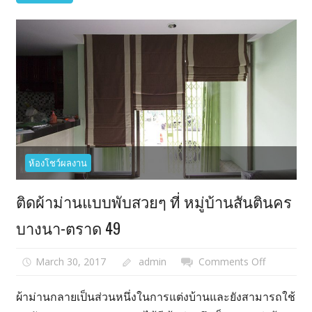
บีช
อ่อนนุช-
ลาดกระบัง
ห้องโชว์ผลงาน
ติดผ้าม่านแบบพับสวยๆ ที่ หมู่บ้านสันตินคร
บางนา-ตราด 49
March 30, 2017
admin
Comments Off
on
ติด
ผ้า
ผ้าม่านกลายเป็นส่วนหนึ่งในการแต่งบ้านและยังสามารถใช้
ม่าน