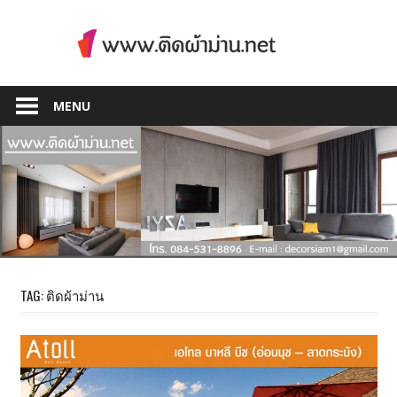
Skip
to
content
Just another WordPress site
MENU
TAG: ติดผ้าม่าน