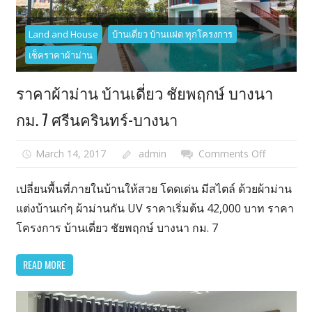
มิกซ์
เทพารักษ์
Land and House
บ้านเดี่ยว บ้านแฝด ทุกโครงการ
สมุทรปรา
เช็คราคาผ้าม่าน
ราคาผ้าม่าน บ้านเดี่ยว ชัยพฤกษ์ บางนา
กม. 7 ศรีนครินทร์-บางนา
March 14, 2017
admin
Comments Off
on
ราคา
ผ้า
เปลี่ยนพื้นที่ภายในบ้านให้สวย โดดเด่น มีสไตล์ ด้วยผ้าม่าน
ม่าน
แต่งบ้านเก๋ๆ ผ้าม่านกัน UV ราคาเริ่มต้น 42,000 บาท ราคา
บ้าน
โครงการ บ้านเดี่ยว ชัยพฤกษ์ บางนา กม. 7
เดี่ยว
ชัยพฤกษ์
READ MORE
บางนา
กม.
7