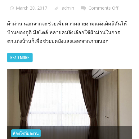
March 28, 2017
admin
Comments Off
on
ติด
ม่าน
ผ้าม่าน นอกจากจะช่วยเพิ่มความสวยงามแต่งเติมสีสันให้
ให้
บ้านของดูดี มีสไตล์ หลายคนจึงเลือกใช้ผ้าม่านในการ
บ้าน
ตกแต่งบ้านก็เพื่อช่วยบดบังแสงแดดจากภายนอก
สวย
ทัน
READ MORE
สมัย
ติด
ผ้า
ม่าน
หมู่บ้าน
ฟล
อร่า
วิ
ลล์
ศรีนครินทร
ห้องโชว์ผลงาน