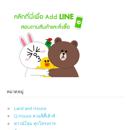
หมู่บ้าน
เอ
โทล
มัลดีฟ
ส์
บีช
ศรีนครินท
หนาม
แดง
หมวดหมู่
Land and House
Q.House ควอลิตี้เฮ้าส์
ทาวน์โฮม ทุกโครงการ