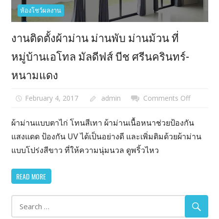
ห้องโชว์ผลงาน
งานติดตั้งผ้าม่าน ม่านพับ ม่านม้วน ที่
หมู่บ้านเอโทล มัลดีฟส์ บีช ศรีนครินทร์-
หนามแดง
February 4, 2017
admin
Comments Off
on
งาน
ติด
ผ้าม่านแบบตาไก่ โทนสีเทา ผ้าม่านเนื้อหนาช่วยป้องกัน
ตั้ง
แสงแดด ป้องกัน UV ได้เป็นอย่างดี และเพิ่มติมด้วยผ้าม่าน
ผ้า
แบบโปร่งสีขาว ที่ให้ความนุ่มนวล ดูพริ้วไหว
ม่าน
ม่าน
READ MORE
พับ
ม่าน
ม้วน
ที่