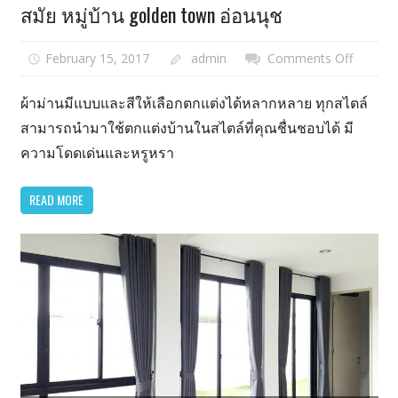
สมัย หมู่บ้าน golden town อ่อนนุช
February 15, 2017
admin
Comments Off
on
บริการ
ติด
ผ้าม่านมีแบบและสีให้เลือกตกแต่งได้หลากหลาย ทุกสไตล์
ตั้ง
สามารถนำมาใช้ตกแต่งบ้านในสไตล์ที่คุณชื่นชอบได้ มี
ผ้า
ความโดดเด่นและหรูหรา
ม่าน
ม่าน
READ MORE
พับ
ดีไซน์
สวย
ทัน
สมัย
หมู่บ้าน
golden
town
อ่อนนุช