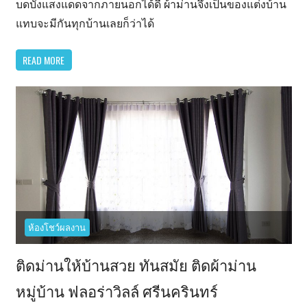
บดบังแสงแดดจากภายนอกได้ดี ผ้าม่านจึงเป็นของแต่งบ้าน
แบบ
แทบจะมีกันทุกบ้านเลยก็ว่าได้
พับ
สวยๆ
READ MORE
ที่
หมู่บ้าน
สันติ
นคร
บางนา-
ตราด
49
ห้องโชว์ผลงาน
ติดม่านให้บ้านสวย ทันสมัย ติดผ้าม่าน
หมู่บ้าน ฟลอร่าวิลล์ ศรีนครินทร์