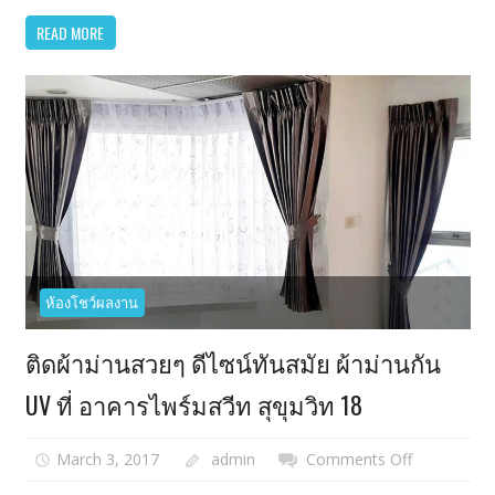
แต่ง
READ MORE
บ้าน
สวยๆ
งาน
ติด
ตั้ง
ที่
บ้าน
เดี่ยว
เดอะ
ทรัสต์
ห้องโชว์ผลงาน
แพ
รกษา
ติดผ้าม่านสวยๆ ดีไซน์ทันสมัย ผ้าม่านกัน
UV ที่ อาคารไพร์มสวีท สุขุมวิท 18
March 3, 2017
admin
Comments Off
on
ติด