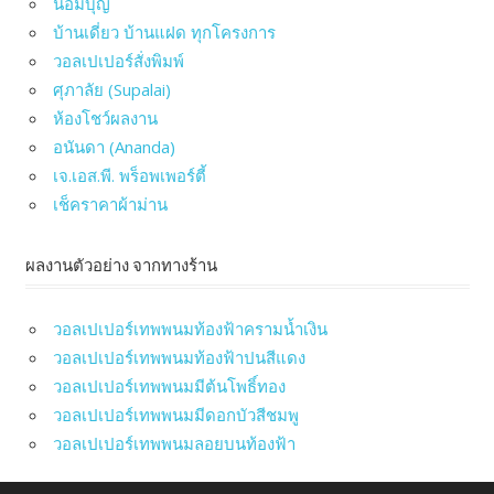
น้อมบุญ
บ้านเดี่ยว บ้านแฝด ทุกโครงการ
วอลเปเปอร์สั่งพิมพ์
ศุภาลัย (Supalai)
ห้องโชว์ผลงาน
อนันดา (Ananda)
เจ.เอส.พี. พร็อพเพอร์ตี้
เช็คราคาผ้าม่าน
ผลงานตัวอย่าง จากทางร้าน
วอลเปเปอร์เทพพนมท้องฟ้าครามน้ำเงิน
วอลเปเปอร์เทพพนมท้องฟ้าปนสีแดง
วอลเปเปอร์เทพพนมมีต้นโพธิ์ทอง
วอลเปเปอร์เทพพนมมีดอกบัวสีชมพู
วอลเปเปอร์เทพพนมลอยบนท้องฟ้า