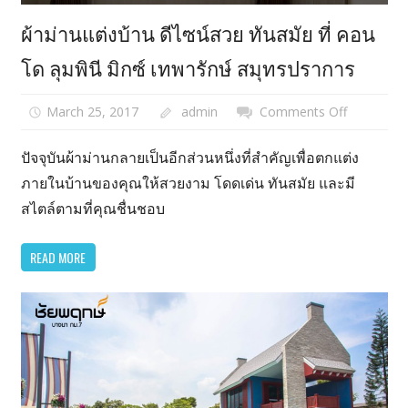
ผ้าม่านแต่งบ้าน ดีไซน์สวย ทันสมัย ที่ คอน
โด ลุมพินี มิกซ์ เทพารักษ์ สมุทรปราการ
March 25, 2017
admin
Comments Off
on
ผ้า
ม่าน
ปัจจุบันผ้าม่านกลายเป็นอีกส่วนหนึ่งที่สำคัญเพื่อตกแต่ง
แต่ง
ภายในบ้านของคุณให้สวยงาม โดดเด่น ทันสมัย และมี
บ้าน
สไตล์ตามที่คุณชื่นชอบ
ดีไซน์
สวย
READ MORE
ทัน
สมัย
ที่
คอน
โด
ลุมพิ
นี