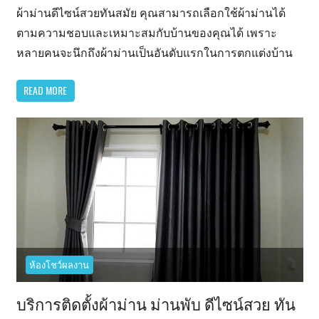
ผ้า
ผ้าม่านดีไซน์สวยทันสมัย คุณสามารถเลือกใช้ผ้าม่านได้
ม่าน
ตามความชอบและเหมาะสมกับบ้านของคุณได้ เพราะ
สวยๆ
หลายคนจะนึกถึงผ้าม่านเป็นอันดับแรกในการตกแต่งบ้าน
ดีไซน์
ทัน
READ MORE
สมัย
ผ้า
ม่าน
กัน
UV
ที่
อา
คาร
ไพร์
ม
ห้องโชว์ผลงาน
สวีท
สุขุมวิท
บริการติดตั้งผ้าม่าน ม่านพับ ดีไซน์สวย ทัน
18