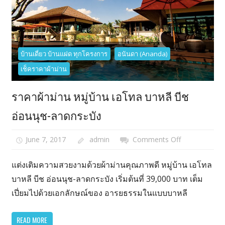
บ้านเดี่ยว บ้านแฝด ทุกโครงการ
อนันดา (Ananda)
เช็คราคาผ้าม่าน
ราคาผ้าม่าน หมู่บ้าน เอโทล บาหลี บีช
อ่อนนุช-ลาดกระบัง
June 7, 2017
admin
Comments Off
on
ราคา
ผ้า
แต่งเติมความสวยงามด้วยผ้าม่านคุณภาพดี หมู่บ้าน เอโทล
ม่าน
บาหลี บีช อ่อนนุช-ลาดกระบัง เริ่มต้นที่ 39,000 บาท เต็ม
หมู่บ้าน
เปี่ยมไปด้วยเอกลักษณ์ของ อารยธรรมในแบบบาหลี
เอ
โทล
READ MORE
บาหลี