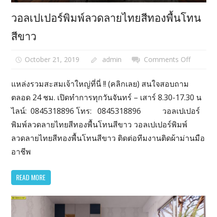
วอลเปเปอร์พิมพ์ลวดลายไทยสีทองพื้นโทน
สีขาว
October 21, 2019
admin
Comments Off
on
วอลเปเป
พิมพ์
แหล่งรวมสะสมเจ้าใหญ่ที่นี่ !! (คลิกเลย) สนใจสอบถาม
ลวดลาย
ตลอด 24 ชม. เปิดทำการทุกวันจันทร์ – เสาร์ 8.30-17.30 น
ไทย
ไลน์: 0845318896 โทร: 0845318896 วอลเปเปอร์
สี
พิมพ์ลวดลายไทยสีทองพื้นโทนสีขาว วอลเปเปอร์พิมพ์
ทอง
ลวดลายไทยสีทองพื้นโทนสีขาว ติดต่อทีมงานติดผ้าม่านมือ
พื้น
อาชีพ
โทน
สี
ขาว
READ MORE