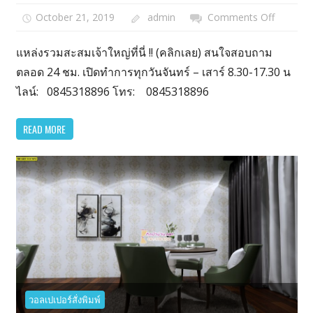
October 21, 2019
admin
Comments Off
on
วอลเปเป
พิมพ์
แหล่งรวมสะสมเจ้าใหญ่ที่นี่ !! (คลิกเลย) สนใจสอบถาม
ลวดลาย
ตลอด 24 ชม. เปิดทำการทุกวันจันทร์ – เสาร์ 8.30-17.30 น
ไทย
ไลน์: 0845318896 โทร: 0845318896
สี
ทอง
READ MORE
เข้ม
พื้น
โทน
สี
ครีม
วอลเปเปอร์สั่งพิมพ์