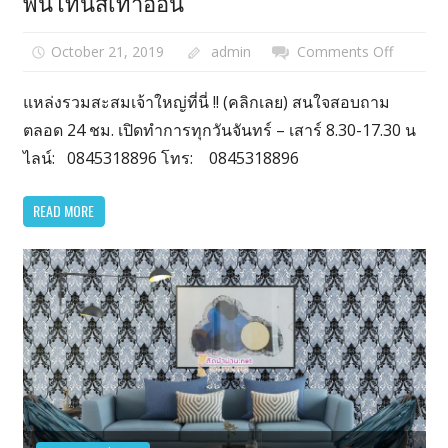
พื้นโทนสีเทาอ่อน
October 21, 2019
admin
Comments Off
on
วอลเปเป
พิมพ์
แหล่งรวมสะสมเจ้าใหญ่ที่นี่ !! (คลิกเลย) สนใจสอบถาม
ลวดลาย
ตลอด 24 ชม. เปิดทำการทุกวันจันทร์ – เสาร์ 8.30-17.30 น
ไทย
ไลน์: 0845318896 โทร: 0845318896
สี
ทอง
READ MORE
ปน
เทา
พื้น
โทน
สี
เทา
อ่อน