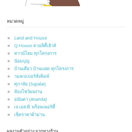
หมวดหมู่
Land and House
Q.House ควอลิตี้เฮ้าส์
ทาวน์โฮม ทุกโครงการ
น้อมบุญ
บ้านเดี่ยว บ้านแฝด ทุกโครงการ
วอลเปเปอร์สั่งพิมพ์
ศุภาลัย (Supalai)
ห้องโชว์ผลงาน
อนันดา (Ananda)
เจ.เอส.พี. พร็อพเพอร์ตี้
เช็คราคาผ้าม่าน
ผลงานตัวอย่าง จากทางร้าน