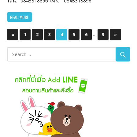
ไลน์: 0845318896 โทร: 0845318896
สี
ทอง
READ MORE
ปน
ขาว
…
พื้น
«
Previous
1
2
3
4
5
6
9
Next
»
Posts
โทน
Posts
Posts
สี
navigation
เทา
ด่าง
ขาว