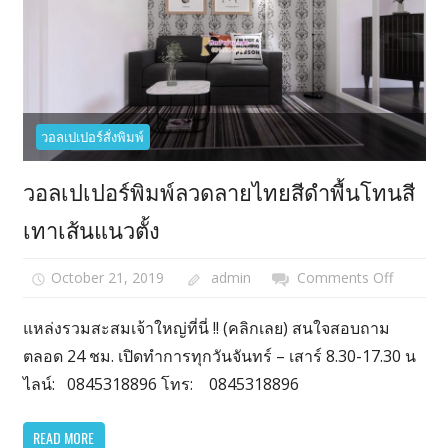
วอลเปเปอร์สั่งพิมพ์
วอลเปเปอร์พิมพ์ลวดลายไทยสีดำพื้นโทนสี
เทาเส้นแนวตั้ง
October 21, 2019
admin
Comments Off
on
วอลเปเป
พิมพ์
แหล่งรวมสะสมเจ้าใหญ่ที่นี่ !! (คลิกเลย) สนใจสอบถาม
ลวดลาย
ตลอด 24 ชม. เปิดทำการทุกวันจันทร์ – เสาร์ 8.30-17.30 น
ไทย
ไลน์: 0845318896 โทร: 0845318896
สี
ดำ
READ MORE
พื้น