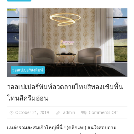
โทน
สี
เทา
เส้น
แนว
ตั้ง
วอลเปเปอร์สั่งพิมพ์
วอลเปเปอร์พิมพ์ลวดลายไทยสีทองเข้มพื้น
โทนสีครีมอ่อน
October 21, 2019
admin
Comments Off
on
วอลเปเป
พิมพ์
แหล่งรวมสะสมเจ้าใหญ่ที่นี่ !! (คลิกเลย) สนใจสอบถาม
ลวดลาย