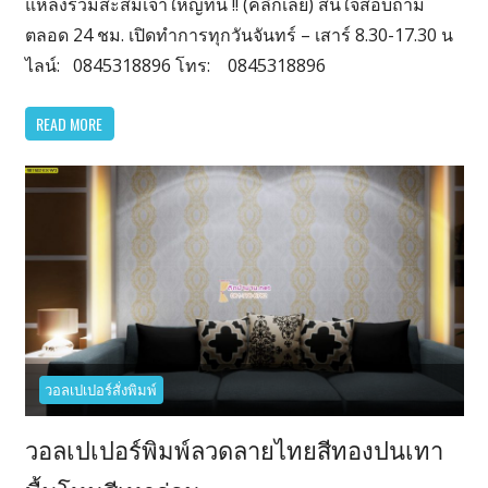
พิมพ์
แหล่งรวมสะสมเจ้าใหญ่ที่นี่ !! (คลิกเลย) สนใจสอบถาม
ลวดลาย
ตลอด 24 ชม. เปิดทำการทุกวันจันทร์ – เสาร์ 8.30-17.30 น
ไทย
ไลน์: 0845318896 โทร: 0845318896
สี
ดำ
READ MORE
ปน
เทา
พื้น
โทน
สี
เทา
อ่อน
วอลเปเปอร์สั่งพิมพ์
วอลเปเปอร์พิมพ์ลวดลายไทยสีทองปนเทา